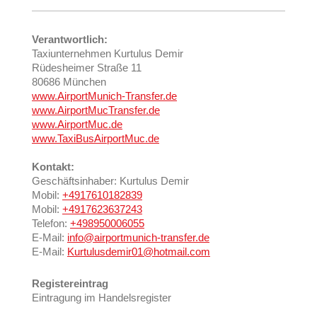
Verantwortlich:
Taxiunternehmen Kurtulus Demir
Rüdesheimer Straße 11
80686 München
www.AirportMunich-Transfer.de
www.AirportMucTransfer.de
www.AirportMuc.de
www.TaxiBusAirportMuc.de
Kontakt:
Geschäftsinhaber: Kurtulus Demir
Mobil:
+4917610182839
Mobil:
+4917623637243
Telefon:
+498950006055
E-Mail:
info@airportmunich-transfer.de
E-Mail:
Kurtulusdemir01@hotmail.com
Registereintrag
Eintragung im Handelsregister